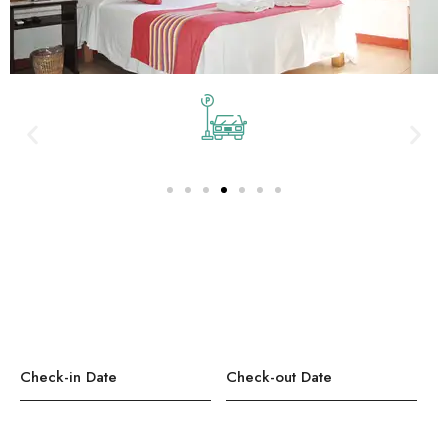
Contáctanos
Teléfono:
( +52) 312 103 70 61
Estacionamiento Privado Gratuito
Cama Queen
Check-in Date
*
Check-out Date
*
Adults
Children