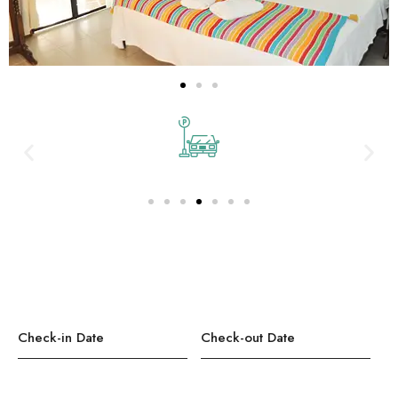
Contáctanos
Teléfono:
( +52) 312 103 70 61
Estacionamiento Privado Gratuito
Cama King Size y terraza a cafetales.
Check-in Date
*
Check-out Date
*
Adults
Children