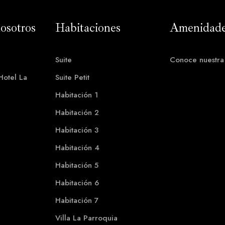
osotros
Habitaciones​
Amenidad
SUITE
Suite Pet
from
$
1,600
2 ADULTS
2 CHILDREN
2 ADULTS
2 
Suite
Conoce nuestra 
Hotel La
Suite Petit
Habitación 1
Habitación 2
Habitación 3
Habitación 4
Habitación 5
Habitación 6
Habitación 7
Villa La Parroquia